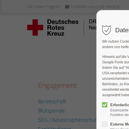
Sie haben Fragen?
mail@drk-neustadt-wied.de
Date
Wir nutzen Cooki
andere uns helfe
Hinweis auf die 
Google Fonts dur
Indem Sie auf "Al
USA verarbeitet 
unzureichendem D
Engagement
Jug
Behörden, zu Ko
verarbeitet werd
ausgewählt haben,
Bereitschaft
Juge
Erforderli
Blutspende
Essenzielle
Funktion der
SEG / Katastrophenschutz
Externe M