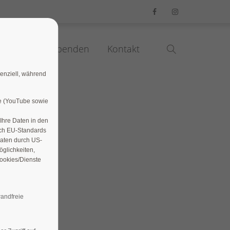
tiv werden / Spenden
Kontakt
senziell, während
le (YouTube sowie
 Ihre Daten in den
ach EU-Standards
Daten durch US-
glichkeiten,
Cookies/Dienste
andfreie