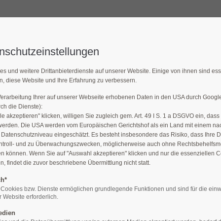
Über uns
Angebote
Aktuelles
Ak
nschutzeinstellungen
es und weitere Drittanbieterdienste auf unserer Website. Einige von ihnen sind es
n, diese Website und Ihre Erfahrung zu verbessern.
Verarbeitung Ihrer auf unserer Webseite erhobenen Daten in den USA durch Goog
ch die Dienste):
le akzeptieren" klicken, willigen Sie zugleich gem. Art. 49 I S. 1 a DSGVO ein, dass
werden. Die USA werden vom Europäischen Gerichtshof als ein Land mit einem n
atenschutzniveau eingeschätzt. Es besteht insbesondere das Risiko, dass Ihre 
endarbeit
Erste Hilfe
ntroll- und zu Überwachungszwecken, möglicherweise auch ohne Rechtsbehelfsmö
en können. Wenn Sie auf "Auswahl akzeptieren" klicken und nur die essenziellen 
 findet die zuvor beschriebene Übermittlung nicht statt.
ndrotkreuz (JRK)
Erste Hilfe Ausbildung
ch*
Erste Hilfe Fortbildung
 Cookies bzw. Dienste ermöglichen grundlegende Funktionen und sind für die einw
 Website erforderlich.
edien