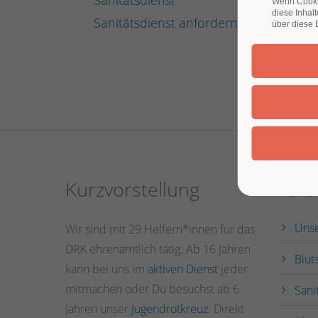
Sanitätsdienst
Wenn Cookie
diese Inhal
Sanitätsdienst anfordern
über diese 
Kurzvorstellung
Favo
Unse
Wir sind mit 29 Helfern*innen für das
DRK ehrenamtlich tätig. Ab 16 Jahren
Blut
kann bei uns im
aktiven Dienst
jeder
mitmachen oder Du besuchst ab 6
Sani
Jahren unser
Jugendrotkreuz
. Direkt