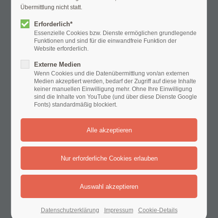
OKT
Übermittlung nicht statt.
2026
Erforderlich*
Essenzielle Cookies bzw. Dienste ermöglichen grundlegende
Funktionen und sind für die einwandfreie Funktion der
Website erforderlich.
Externe Medien
Wenn Cookies und die Datenübermittlung von/an externen
Medien akzeptiert werden, bedarf der Zugriff auf diese Inhalte
keiner manuellen Einwilligung mehr. Ohne Ihre Einwilligung
sind die Inhalte von YouTube (und über diese Dienste Google
Ort: Neustadt (Wied)
Fonts) standardmäßig blockiert.
Blutspendetermin 27.10.2026
27.10.2026, 16:30–19:30
18
AUG
Datenschutzerklärung
Impressum
Cookie-Details