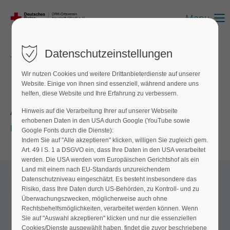
Menu
Datenschutzeinstellungen
Termine/Lehrgänge
Wir nutzen Cookies und weitere Drittanbieterdienste auf unserer
Rotkreuzkurse
Website. Einige von ihnen sind essenziell, während andere uns
helfen, diese Website und Ihre Erfahrung zu verbessern.
Aktuell bieten wir in unseren Räumlichkeiten keine
Hinweis auf die Verarbeitung Ihrer auf unserer Webseite
erhobenen Daten in den USA durch Google (YouTube sowie
Erste Hilfe Kurse an.
Google Fonts durch die Dienste):
Indem Sie auf "Alle akzeptieren" klicken, willigen Sie zugleich gem.
Art. 49 I S. 1 a DSGVO ein, dass Ihre Daten in den USA verarbeitet
werden. Die USA werden vom Europäischen Gerichtshof als ein
Land mit einem nach EU-Standards unzureichendem
Blutspendetermine
Datenschutzniveau eingeschätzt. Es besteht insbesondere das
Risiko, dass Ihre Daten durch US-Behörden, zu Kontroll- und zu
Überwachungszwecken, möglicherweise auch ohne
Rechtsbehelfsmöglichkeiten, verarbeitet werden können. Wenn
27
Sie auf "Auswahl akzeptieren" klicken und nur die essenziellen
Cookies/Dienste ausgewählt haben, findet die zuvor beschriebene